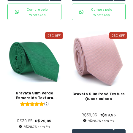
Compre pelo
Compre pelo
WhatsApp
WhatsApp
25
%
OFF
25
%
OFF
Gravata Slim Verde
Gravata Slim Rosê Textura
Esmeralda Textura
Quadriculada
Listrada
(2)
R$39,95
R$29,95
R$39,95
R$29,95
R$28,75
com
Pix
R$28,75
com
Pix