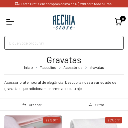
Frete Grátis em compras acima de R$ 299 para todo o Brasil
0
Gravatas
Início
Masculino
Acessórios
Gravatas
Acessório atemporal de elegância. Descubra nossa variedade de
gravatas que adicionam charme ao seu traje.
Ordenar
Filtrar
22
%
OFF
25
%
OFF