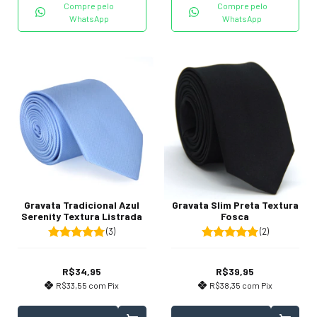
Compre pelo
Compre pelo
WhatsApp
WhatsApp
Gravata Tradicional Azul
Gravata Slim Preta Textura
Serenity Textura Listrada
Fosca
(3)
(2)
R$34,95
R$39,95
R$33,55
com
Pix
R$38,35
com
Pix