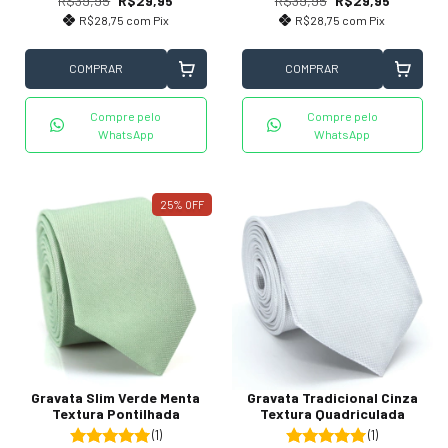
R$39,95
R$29,95
R$39,95
R$29,95
R$28,75
com
Pix
R$28,75
com
Pix
COMPRAR
COMPRAR
Compre pelo
Compre pelo
WhatsApp
WhatsApp
25
%
OFF
Gravata Slim Verde Menta
Gravata Tradicional Cinza
Textura Pontilhada
Textura Quadriculada
(1)
(1)