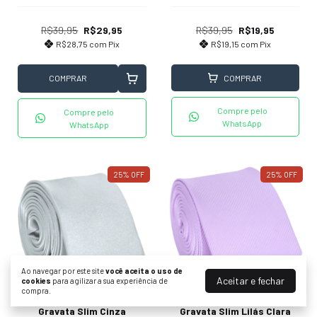
R$39,95
R$29,95
R$39,95
R$19,95
R$28,75
com
Pix
R$19,15
com
Pix
COMPRAR
COMPRAR
Compre pelo
Compre pelo
WhatsApp
WhatsApp
25
%
OFF
25
%
OFF
Ao navegar por este site
você aceita o uso de
Aceitar e fechar
cookies
para agilizar a sua experiência de
compra.
Gravata Slim Cinza
Gravata Slim Lilás Clara