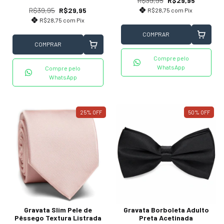
R$39,95
R$29,95
R$39,95
R$29,95
R$28,75
com
Pix
R$28,75
com
Pix
COMPRAR
COMPRAR
Compre pelo
WhatsApp
Compre pelo
WhatsApp
25
%
OFF
50
%
OFF
Gravata Slim Pele de
Gravata Borboleta Adulto
Pêssego Textura Listrada
Preta Acetinada