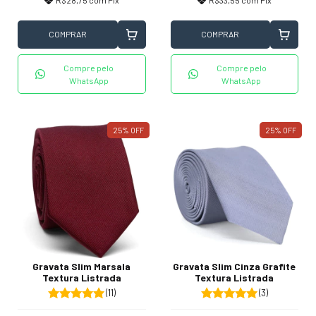
R$28,75
com
Pix
R$33,55
com
Pix
COMPRAR
COMPRAR
Compre pelo
Compre pelo
WhatsApp
WhatsApp
25
%
OFF
25
%
OFF
Gravata Slim Marsala
Gravata Slim Cinza Grafite
Textura Listrada
Textura Listrada
(11)
(3)