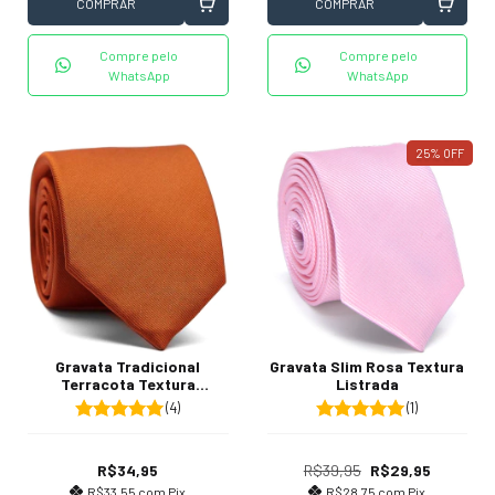
COMPRAR
COMPRAR
Compre pelo
Compre pelo
WhatsApp
WhatsApp
25
%
OFF
Gravata Slim Rosa Textura
Gravata Tradicional
Listrada
Terracota Textura
Listrada
(1)
(4)
R$39,95
R$29,95
R$34,95
R$28,75
com
Pix
R$33,55
com
Pix