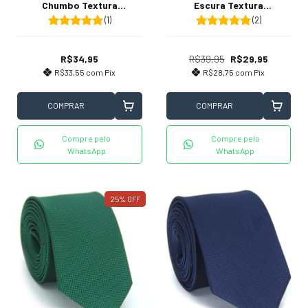
Chumbo Textura
Escura Textura
Quadriculada
Quadriculada
(1)
(2)
R$34,95
R$39,95
R$29,95
R$33,55
com
Pix
R$28,75
com
Pix
COMPRAR
COMPRAR
Compre pelo
Compre pelo
WhatsApp
WhatsApp
25
%
OFF