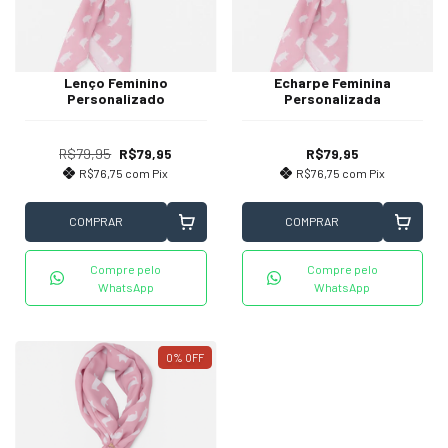
Lenço Feminino
Echarpe Feminina
Personalizado
Personalizada
R$79,95
R$79,95
R$79,95
R$76,75
com
Pix
R$76,75
com
Pix
COMPRAR
COMPRAR
Compre pelo
Compre pelo
WhatsApp
WhatsApp
0
%
OFF