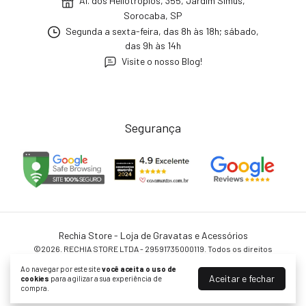
Al. dos Heliotrópios, 355, Jardim Simus,
Sorocaba, SP
Segunda a sexta-feira, das 8h às 18h; sábado,
das 9h às 14h
Visite o nosso Blog!
Segurança
Rechia Store - Loja de Gravatas e Acessórios
©2026. RECHIA STORE LTDA - 29591735000119. Todos os direitos
reservados.
Ao navegar por este site
você aceita o uso de
Aceitar e fechar
cookies
para agilizar a sua experiência de
compra.