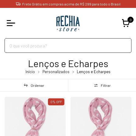
Frete Grátis em compras acima de R$ 299 para todo o Brasil
0
Lenços e Echarpes
Início
Personalizados
Lenços e Echarpes
Ordenar
Filtrar
0
%
OFF