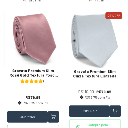
27
%
OFF
Gravata Premium Slim
Gravata Premium Slim
Rosê Gold Textura Fosca
Cinza Textura Listrada
Lisa
(1)
R$110,00
R$79,95
R$79,95
R$76,75
com
Pix
R$76,75
com
Pix
COMPRAR
COMPRAR
Compre pelo