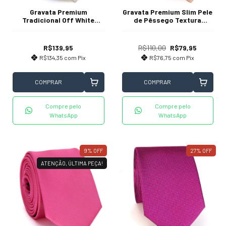
Gravata Premium
Gravata Premium Slim Pele
Tradicional Off White
de Pêssego Textura
Textura Desenhada
Listrada
R$139,95
R$110,00
R$79,95
R$134,35
com
Pix
R$76,75
com
Pix
COMPRAR
COMPRAR
Compre pelo
Compre pelo
WhatsApp
WhatsApp
9
%
OFF
27
%
OFF
ATENÇÃO, ÚLTIMA PEÇA!