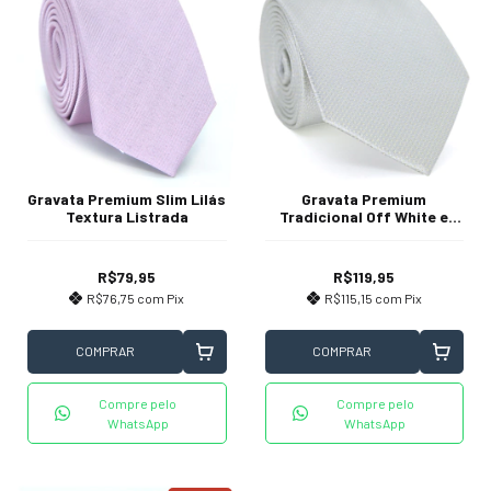
Gravata Premium Slim Lilás
Gravata Premium
Textura Listrada
Tradicional Off White e
Amarelo Textura
Desenhada
R$79,95
R$119,95
R$76,75
com
Pix
R$115,15
com
Pix
COMPRAR
COMPRAR
Compre pelo
Compre pelo
WhatsApp
WhatsApp