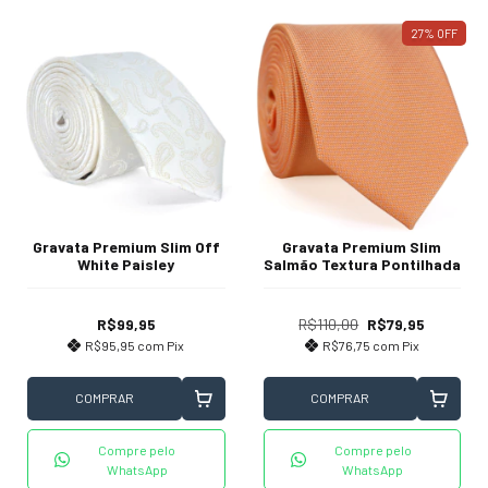
27
%
OFF
Gravata Premium Slim Off
Gravata Premium Slim
White Paisley
Salmão Textura Pontilhada
R$99,95
R$110,00
R$79,95
R$95,95
com
Pix
R$76,75
com
Pix
COMPRAR
COMPRAR
Compre pelo
Compre pelo
WhatsApp
WhatsApp