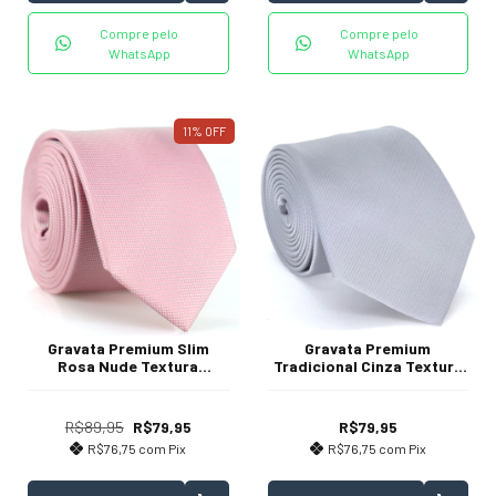
Compre pelo
Compre pelo
WhatsApp
WhatsApp
11
%
OFF
Gravata Premium Slim
Gravata Premium
Rosa Nude Textura
Tradicional Cinza Textura
Pontilhada
Listrada
R$89,95
R$79,95
R$79,95
R$76,75
com
Pix
R$76,75
com
Pix