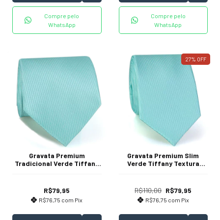
Compre pelo
Compre pelo
WhatsApp
WhatsApp
27
%
OFF
Gravata Premium
Gravata Premium Slim
Tradicional Verde Tiffany
Verde Tiffany Textura
Textura Listrada
Listrada
R$79,95
R$110,00
R$79,95
R$76,75
com
Pix
R$76,75
com
Pix