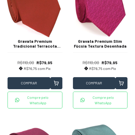
Gravata Premium
Gravata Premium Slim
Tradicional Terracota
Fúcsia Textura Desenhada
Fosca Lisa
R$110,00
R$79,95
R$110,00
R$79,95
R$76,75
com
Pix
R$76,75
com
Pix
COMPRAR
COMPRAR
Compre pelo
Compre pelo
WhatsApp
WhatsApp