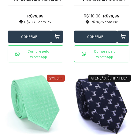
Fosca Lisa
Pêssego Textura Listrada
R$79,95
R$110,00
R$79,95
R$76,75
com
Pix
R$76,75
com
Pix
COMPRAR
COMPRAR
Compre pelo
Compre pelo
WhatsApp
WhatsApp
27
%
OFF
ATENÇÃO, ÚLTIMA PEÇA!