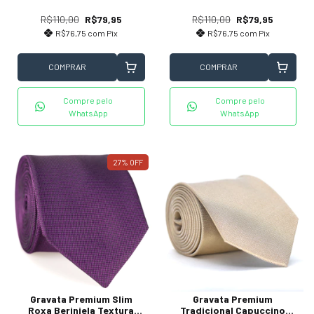
R$110,00
R$79,95
R$110,00
R$79,95
R$76,75
com
Pix
R$76,75
com
Pix
COMPRAR
COMPRAR
Compre pelo
Compre pelo
WhatsApp
WhatsApp
27
%
OFF
Gravata Premium Slim
Gravata Premium
Roxa Berinjela Textura
Tradicional Capuccino