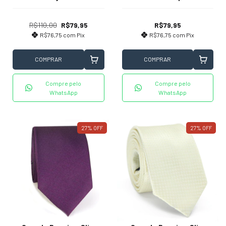
Pontilhada
Textura Desenhada
R$110,00
R$79,95
R$79,95
R$76,75
com
Pix
R$76,75
com
Pix
COMPRAR
COMPRAR
Compre pelo
Compre pelo
WhatsApp
WhatsApp
27
%
OFF
27
%
OFF