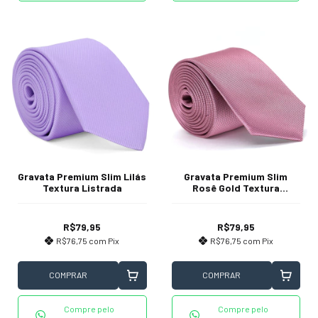
Gravata Premium Slim Lilás
Gravata Premium Slim
Textura Listrada
Rosê Gold Textura
Quadriculada
R$79,95
R$79,95
R$76,75
com
Pix
R$76,75
com
Pix
COMPRAR
COMPRAR
Compre pelo
Compre pelo