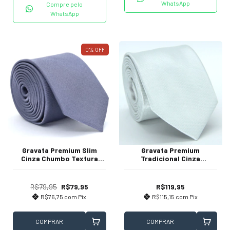
WhatsApp
Compre pelo
WhatsApp
0
%
OFF
Gravata Premium Slim
Gravata Premium
Cinza Chumbo Textura
Tradicional Cinza
Listrada
Texturizada
R$79,95
R$79,95
R$119,95
R$76,75
com
Pix
R$115,15
com
Pix
COMPRAR
COMPRAR