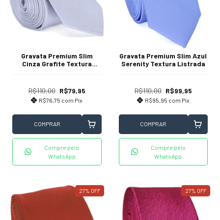
Gravata Premium Slim
Gravata Premium Slim Azul
Cinza Grafite Textura
Serenity Textura Listrada
Quadriculada
R$110,00
R$79,95
R$110,00
R$99,95
R$76,75
com
Pix
R$95,95
com
Pix
COMPRAR
COMPRAR
Compre pelo
Compre pelo
WhatsApp
WhatsApp
27
%
OFF
27
%
OFF