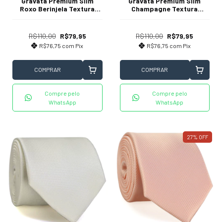
Gravata Premium Slim
Gravata Premium Slim
Roxo Berinjela Textura
Champagne Textura
Pontilhada
Desenhada
R$110,00
R$79,95
R$110,00
R$79,95
R$76,75
com
Pix
R$76,75
com
Pix
COMPRAR
COMPRAR
Compre pelo
Compre pelo
WhatsApp
WhatsApp
27
%
OFF