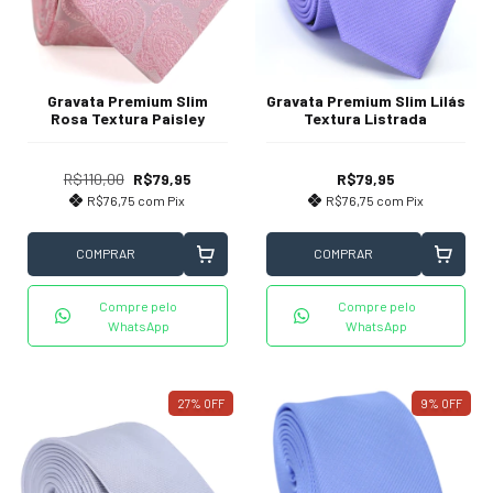
Gravata Premium Slim
Gravata Premium Slim Lilás
Rosa Textura Paisley
Textura Listrada
R$110,00
R$79,95
R$79,95
R$76,75
com
Pix
R$76,75
com
Pix
COMPRAR
COMPRAR
Compre pelo
Compre pelo
WhatsApp
WhatsApp
27
%
OFF
9
%
OFF