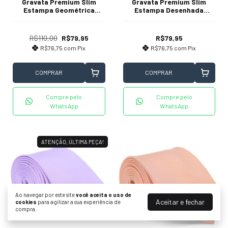
Gravata Premium Slim
Gravata Premium Slim
Estampa Geométrica
Estampa Desenhada
Verde Menta
Cavalo Jockey Azul Meia
Noite e Branco Textura
Bordada
R$110,00
R$79,95
R$79,95
R$76,75
com
Pix
R$76,75
com
Pix
COMPRAR
COMPRAR
Compre pelo
Compre pelo
WhatsApp
WhatsApp
ATENÇÃO, ÚLTIMA PEÇA!
Ao navegar por este site
você aceita o uso de
Aceitar e fechar
cookies
para agilizar a sua experiência de
compra.