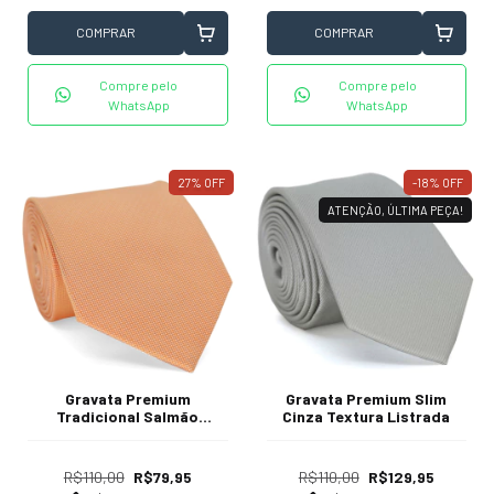
COMPRAR
COMPRAR
Compre pelo
Compre pelo
WhatsApp
WhatsApp
27
%
OFF
-18
%
OFF
ATENÇÃO, ÚLTIMA PEÇA!
Gravata Premium
Gravata Premium Slim
Tradicional Salmão
Cinza Textura Listrada
Textura Pontilhada
R$110,00
R$79,95
R$110,00
R$129,95