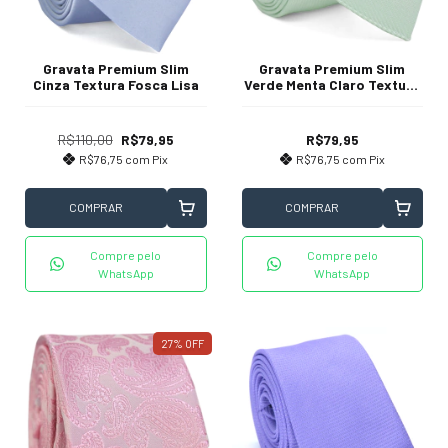
Gravata Premium Slim
Gravata Premium Slim
Cinza Textura Fosca Lisa
Verde Menta Claro Textura
Listrada
R$110,00
R$79,95
R$79,95
R$76,75
com
Pix
R$76,75
com
Pix
COMPRAR
COMPRAR
Compre pelo
Compre pelo
WhatsApp
WhatsApp
27
%
OFF