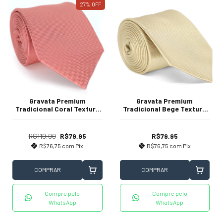
27
%
OFF
Gravata Premium
Gravata Premium
Tradicional Coral Textura
Tradicional Bege Textura
Pontilhada
Quadriculada
R$110,00
R$79,95
R$79,95
R$76,75
com
Pix
R$76,75
com
Pix
COMPRAR
COMPRAR
Compre pelo
Compre pelo
WhatsApp
WhatsApp