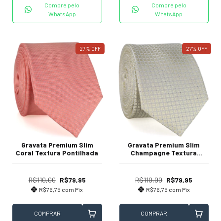
Compre pelo
Compre pelo
WhatsApp
WhatsApp
27
%
OFF
27
%
OFF
Gravata Premium Slim
Gravata Premium Slim
Coral Textura Pontilhada
Champagne Textura
Quadriculada e Desenhada
R$110,00
R$79,95
R$110,00
R$79,95
R$76,75
com
Pix
R$76,75
com
Pix
COMPRAR
COMPRAR