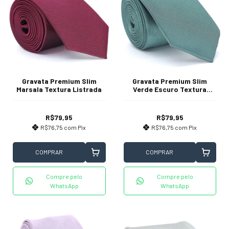
Gravata Premium Slim
Gravata Premium Slim
Marsala Textura Listrada
Verde Escuro Textura
Pontilhada
R$79,95
R$79,95
R$76,75
com
Pix
R$76,75
com
Pix
COMPRAR
COMPRAR
Compre pelo
Compre pelo
WhatsApp
WhatsApp