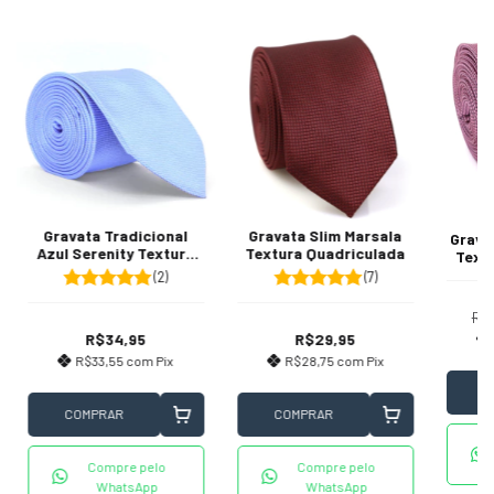
Gravata Tradicional
Gravata Slim Marsala
Grava
Azul Serenity Textura
Textura Quadriculada
Text
Quadriculada
(2)
(7)
R$
R$34,95
R$29,95
R$33,55
com
Pix
R$28,75
com
Pix
C
COMPRAR
COMPRAR
Compre pelo
Compre pelo
WhatsApp
WhatsApp