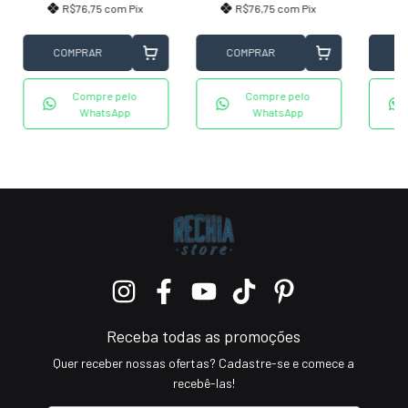
R$76,75
com
Pix
R$76,75
com
Pix
COMPRAR
COMPRAR
C
Compre pelo
Compre pelo
WhatsApp
WhatsApp
Receba todas as promoções
Quer receber nossas ofertas? Cadastre-se e comece a
recebê-las!