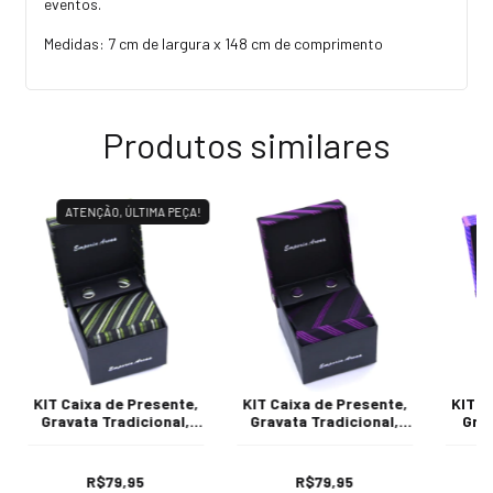
eventos.
Medidas: 7 cm de largura x 148 cm de comprimento
Produtos similares
ATENÇÃO, ÚLTIMA PEÇA!
KIT Caixa de Presente,
KIT Caixa de Presente,
KIT C
Gravata Tradicional,
Gravata Tradicional,
Grav
Lenço e Abotoadura
Lenço e Abotoadura
Lenç
Estampa em Listras
Estampa em Listras
Ros
Preto, Verde Oliva e
Preto e Roxo
Est
R$79,95
R$79,95
Branco