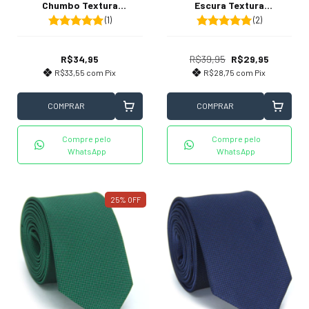
Chumbo Textura
Escura Textura
Quadriculada
Quadriculada
(1)
(2)
R$34,95
R$39,95
R$29,95
R$33,55
com
Pix
R$28,75
com
Pix
COMPRAR
COMPRAR
Compre pelo
Compre pelo
WhatsApp
WhatsApp
25
%
OFF