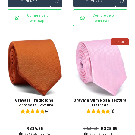
COMPRAR
COMPRAR
Compre pelo
Compre pelo
WhatsApp
WhatsApp
25
%
OFF
Gravata Slim Rosa Textura
Gravata Tradicional
Listrada
Terracota Textura
Listrada
(1)
(4)
R$39,95
R$29,95
R$34,95
R$28,75
com
Pix
R$33,55
com
Pix