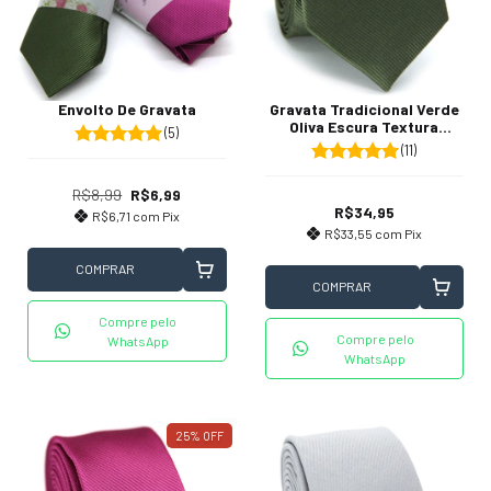
Envolto De Gravata
Gravata Tradicional Verde
Oliva Escura Textura
(5)
Listrada
(11)
R$8,99
R$6,99
R$34,95
R$6,71
com
Pix
R$33,55
com
Pix
COMPRAR
COMPRAR
Compre pelo
Compre pelo
WhatsApp
WhatsApp
25
%
OFF