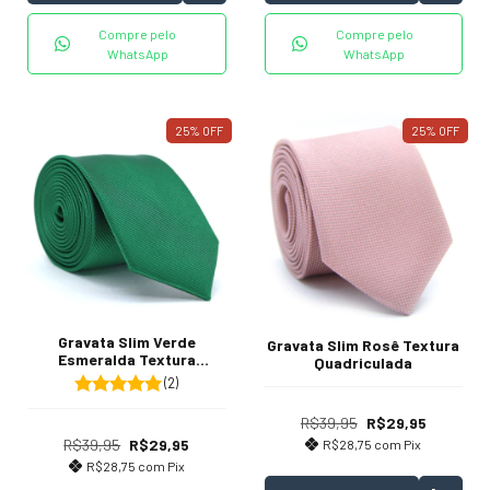
Compre pelo
Compre pelo
WhatsApp
WhatsApp
25
%
OFF
25
%
OFF
Gravata Slim Verde
Gravata Slim Rosê Textura
Esmeralda Textura
Quadriculada
Listrada
(2)
R$39,95
R$29,95
R$39,95
R$29,95
R$28,75
com
Pix
R$28,75
com
Pix