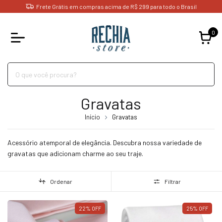
Frete Grátis em compras acima de R$ 299 para todo o Brasil
0
Gravatas
Início
Gravatas
Acessório atemporal de elegância. Descubra nossa variedade de
gravatas que adicionam charme ao seu traje.
Ordenar
Filtrar
22
%
OFF
25
%
OFF