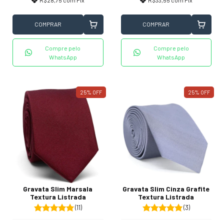
R$28,75
com
Pix
R$33,55
com
Pix
COMPRAR
COMPRAR
Compre pelo
Compre pelo
WhatsApp
WhatsApp
25
%
OFF
25
%
OFF
Gravata Slim Marsala
Gravata Slim Cinza Grafite
Textura Listrada
Textura Listrada
(11)
(3)