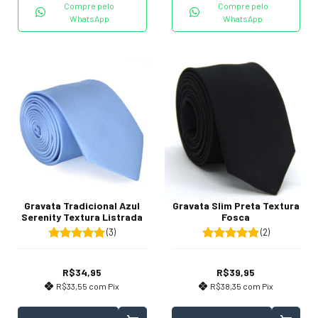
Compre pelo
Compre pelo
WhatsApp
WhatsApp
Gravata Tradicional Azul
Gravata Slim Preta Textura
Serenity Textura Listrada
Fosca
(3)
(2)
R$34,95
R$39,95
R$33,55
com
Pix
R$38,35
com
Pix