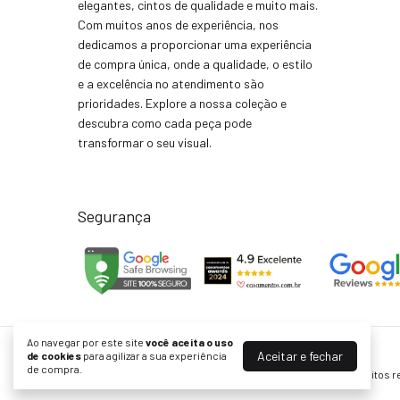
elegantes, cintos de qualidade e muito mais.
Com muitos anos de experiência, nos
dedicamos a proporcionar uma experiência
de compra única, onde a qualidade, o estilo
e a excelência no atendimento são
prioridades. Explore a nossa coleção e
descubra como cada peça pode
transformar o seu visual.
Segurança
Ao navegar por este site
você aceita o uso
Aceitar e fechar
Rechia Store - Loja de Gravatas e Acessórios
de cookies
para agilizar a sua experiência
de compra.
©2026. RECHIA STORE LTDA - 29591735000119. Todos os direitos r