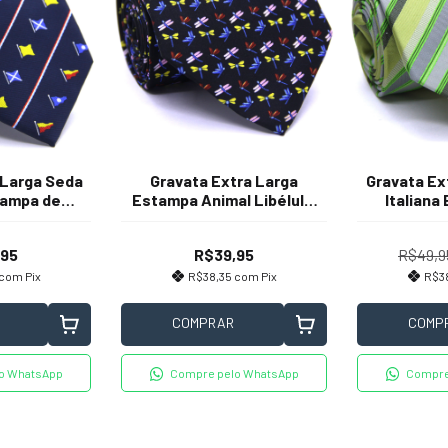
 Larga Seda
Gravata Extra Larga
Gravata Ex
tampa de
Estampa Animal Libélula,
Italian
l Marinho
Preto Azul Serenity e
Listras Ver
Amarelo
Lima, C
,95
R$39,95
R$49,9
Cinz
com
Pix
R$38,35
com
Pix
R$3
COMPRAR
COMP
o WhatsApp
Compre pelo WhatsApp
Compre