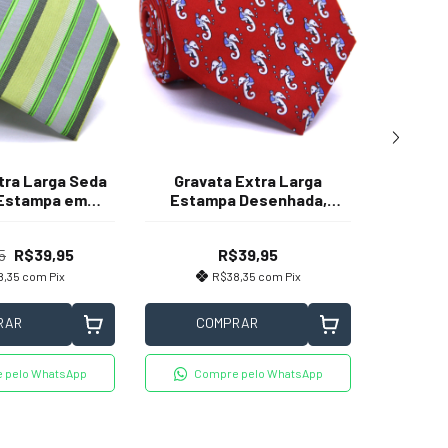
tra Larga Seda
Gravata Extra Larga
Gravata
a Estampa em
Estampa Desenhada,
Ital
de Oliva, Verde
Vermelho
Bandei
inza Chumbo,
Verm
5
R$39,95
R$39,95
R$4
a e Bege
8,35
com
Pix
R$38,35
com
Pix
RAR
COMPRAR
C
 pelo WhatsApp
Compre pelo WhatsApp
Co