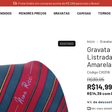
Frete Grátis em compras acima de R$ 299 para todo o Brasil
ENDIDOS
MENORES PREÇOS
GRAVATAS
CAMISAS
TERNOS
Início
Gravata
ESGOTADO
Gravata
Listrada
Amarela
Código
CX0316
R$39,95
R$14,99
R$14,39
com
4% de descon
Ver mais detal