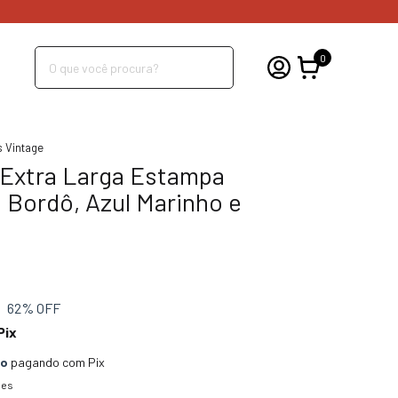
0
s Vintage
 Extra Larga Estampa
 Bordô, Azul Marinho e
62
% OFF
Pix
to
pagando com Pix
hes